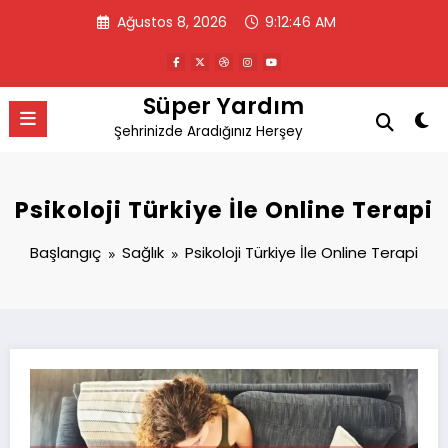
İçeriğe
Ağustos 8, 2026
9:12:47 AM
atla
Süper Yardım
Şehrinizde Aradığınız Herşey
Psikoloji Türkiye İle Online Terapi
Başlangıç
Sağlık
Psikoloji Türkiye İle Online Terapi