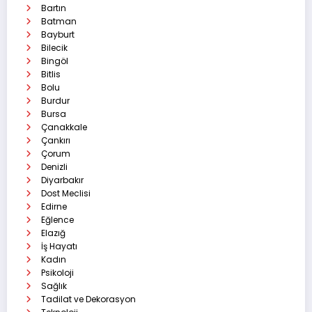
Bartın
Batman
Bayburt
Bilecik
Bingöl
Bitlis
Bolu
Burdur
Bursa
Çanakkale
Çankırı
Çorum
Denizli
Diyarbakır
Dost Meclisi
Edirne
Eğlence
Elazığ
İş Hayatı
Kadın
Psikoloji
Sağlık
Tadilat ve Dekorasyon