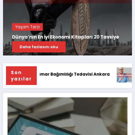
Yaşam Tarzı
Kadın
arı 20 Tavsiye
7 Adımda Kalıcı Oje Nasıl Yapılı
Daha fazlasını oku
Son
lığı Tedavisi Ankara
Ankara Çankaya Psikolog Tavs
yazılar